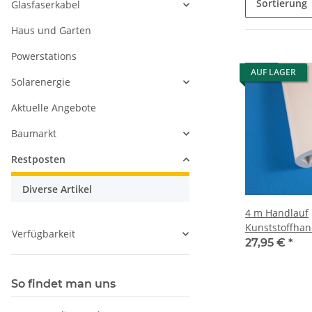
Sortierung
Glasfaserkabel
Haus und Garten
Powerstations
AUF LAGER
Solarenergie
Aktuelle Angebote
Baumarkt
Restposten
Diverse Artikel
4 m Handlauf
Kunststoffhan
Verfügbarkeit
Treppenhandl
27,95 €
*
9010 PVC 40x8
So findet man uns