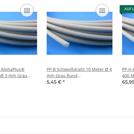
AUF 
H AlphaPlus®
PP-B Schweißdraht 10 Meter Ø 4
PP-H 
 Ø 3 mm Grau
mm Grau Rund
400 M
offschweißdraht
Kunststoffschweißdraht
Kunst
5,45 €
*
65,9