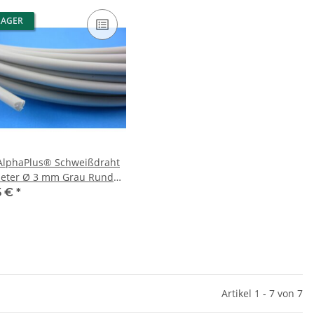
LAGER
AlphaPlus® Schweißdraht
eter Ø 3 mm Grau Rund
stoffschweißdraht
5 €
*
Artikel 1 - 7 von 7