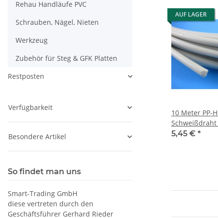
Rehau Handläufe PVC
AUF LAGER
Schrauben, Nägel, Nieten
Werkzeug
Zubehör für Steg & GFK Platten
Restposten
Verfügbarkeit
10 Meter PP-
Schweißdraht
Rund Kunstst
5,45 €
*
Besondere Artikel
So findet man uns
Smart-Trading GmbH
diese vertreten durch den
Geschäftsführer Gerhard Rieder