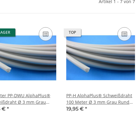
Artikel 1 - 7 von 7
LAGER
TOP
ter PP-DWU AlphaPlus®
PP-H AlphaPlus® Schweißdraht
ißdraht Ø 3 mm Grau
100 Meter Ø 3 mm Grau Rund
Kunststoffschweißdraht
Kunststoffschweißdraht
5 €
*
19,95 €
*