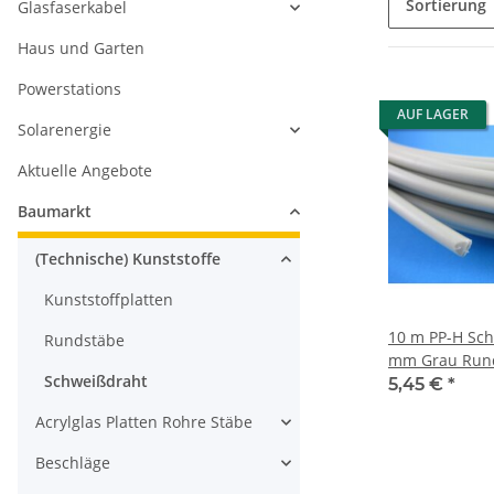
Sortierung
Glasfaserkabel
Haus und Garten
Powerstations
AUF LAGER
Solarenergie
Aktuelle Angebote
Baumarkt
(Technische) Kunststoffe
Kunststoffplatten
10 m PP-H Sch
Rundstäbe
mm Grau Run
Schweißdraht
Kunststoffsch
5,45 €
*
Acrylglas Platten Rohre Stäbe
Beschläge