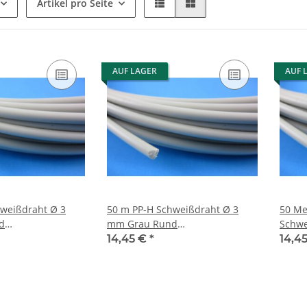
Artikel pro Seite
AUF LAGER
AUF 
weißdraht Ø 3
50 m PP-H Schweißdraht Ø 3
50 Me
d
mm Grau Rund
Schwe
weißdraht
Kunststoffschweißdraht
Rund 
14,45 €
*
14,4