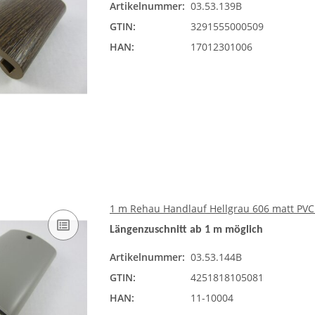
Artikelnummer:
03.53.139B
GTIN:
3291555000509
HAN:
17012301006
1 m Rehau Handlauf Hellgrau 606 matt PVC
Längenzuschnitt ab 1 m möglich
Artikelnummer:
03.53.144B
GTIN:
4251818105081
HAN:
11-10004