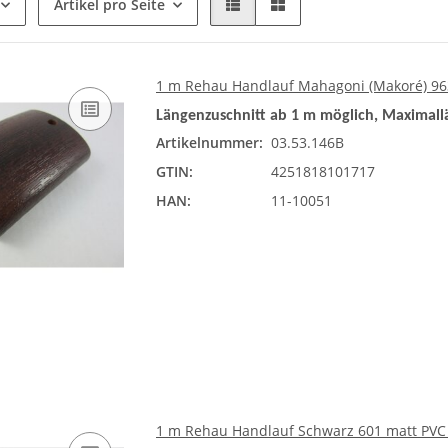
Artikel pro Seite
1 m Rehau Handlauf Mahagoni (Makoré) 963
Längenzuschnitt ab 1 m möglich, Maximall
Artikelnummer:
03.53.146B
GTIN:
4251818101717
HAN:
11-10051
1 m Rehau Handlauf Schwarz 601 matt PVC 