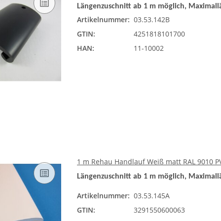
Längenzuschnitt ab 1 m möglich, Maximall
Artikelnummer:
03.53.142B
GTIN:
4251818101700
HAN:
11-10002
1 m Rehau Handlauf Weiß matt RAL 9010 PV
Längenzuschnitt ab 1 m möglich, Maximall
Artikelnummer:
03.53.145A
GTIN:
3291550600063