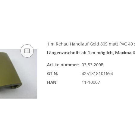
1 m Rehau Handlauf Gold 805 matt PVC 40 
Längenzuschnitt ab 1 m möglich, Maximall
Artikelnummer:
03.53.209B
GTIN:
4251818101694
HAN:
11-10007