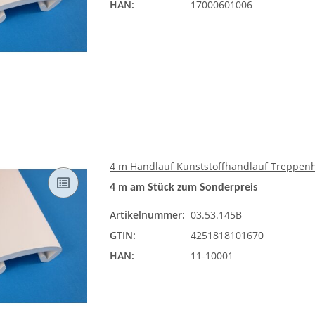
HAN:
17000601006
4 m Handlauf Kunststoffhandlauf Treppen
4 m am Stück zum Sonderpreis
Artikelnummer:
03.53.145B
GTIN:
4251818101670
HAN:
11-10001