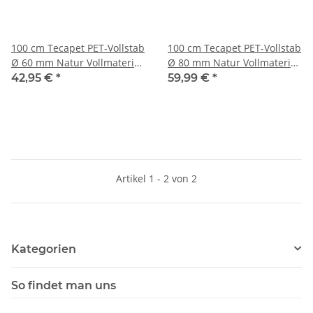
100 cm Tecapet PET-Vollstab
100 cm Tecapet PET-Vollstab
Ø 60 mm Natur Vollmaterial
Ø 80 mm Natur Vollmaterial
Technischer Kunststoff
Technischer Kunststoff
42,95 €
*
59,99 €
*
Artikel 1 - 2 von 2
Kategorien
So findet man uns