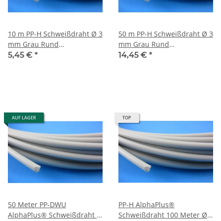
10 m PP-H Schweißdraht Ø 3
50 m PP-H Schweißdraht Ø 3
mm Grau Rund
mm Grau Rund
Kunststoffschweißdraht
Kunststoffschweißdraht
5,45 €
*
14,45 €
*
AUF LAGER
TOP
50 Meter PP-DWU
PP-H AlphaPlus®
AlphaPlus® Schweißdraht Ø
Schweißdraht 100 Meter Ø 3