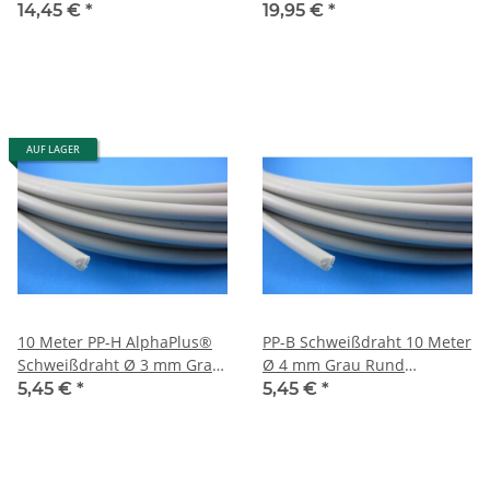
3 mm Grau Rund
mm Grau Rund
14,45 €
*
19,95 €
*
Kunststoffschweißdraht
Kunststoffschweißdraht
AUF LAGER
10 Meter PP-H AlphaPlus®
PP-B Schweißdraht 10 Meter
Schweißdraht Ø 3 mm Grau
Ø 4 mm Grau Rund
Rund
Kunststoffschweißdraht
5,45 €
*
5,45 €
*
Kunststoffschweißdraht