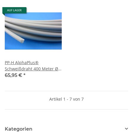
AUF LAGER
PP-H AlphaPlus®
Schweißdraht 400 Meter Ø 3
mm Grau Rund
65,95 €
*
Kunststoffschweißdraht
Artikel 1 - 7 von 7
Kategorien