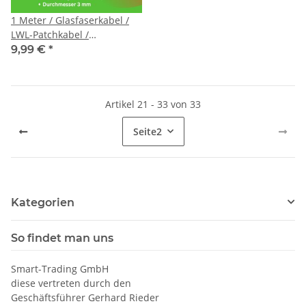
1 Meter / Glasfaserkabel /
LWL-Patchkabel /
Singlemode / G657.A2
9,99 €
*
9/125μm / SC/APC auf
SC/APC
Artikel 21 - 33 von 33
Seite
2
Kategorien
So findet man uns
Smart-Trading GmbH
diese vertreten durch den
Geschäftsführer Gerhard Rieder