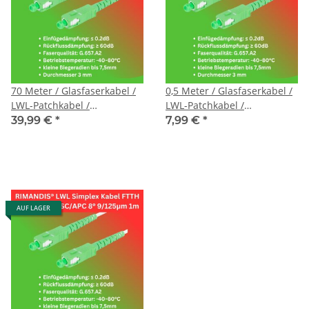
70 Meter / Glasfaserkabel /
0,5 Meter / Glasfaserkabel /
LWL-Patchkabel /
LWL-Patchkabel /
Singlemode / G657.A2
Singlemode / G657.A2
39,99 €
*
7,99 €
*
9/125μm / SC/APC auf
9/125μm / SC/APC auf
SC/APC
SC/APC
AUF LAGER