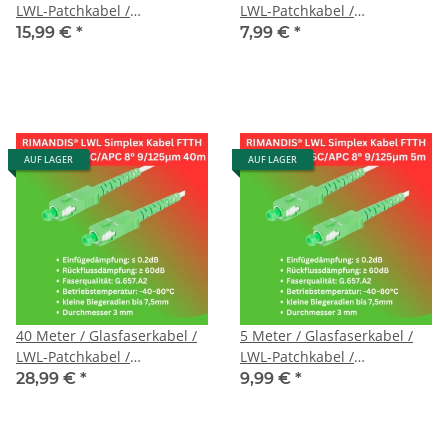
LWL-Patchkabel /
LWL-Patchkabel /
Singlemode / G657.A2
Singlemode / G657.A2
15,99 €
*
7,99 €
*
9/125μm / SC/APC auf
9/125μm / SC/APC auf
SC/APC
SC/APC
AUF LAGER
AUF LAGER
40 Meter / Glasfaserkabel /
5 Meter / Glasfaserkabel /
LWL-Patchkabel /
LWL-Patchkabel /
Singlemode / G657.A2
Singlemode / G657.A2
28,99 €
*
9,99 €
*
9/125μm / SC/APC auf
9/125μm / SC/APC auf
SC/APC
SC/APC