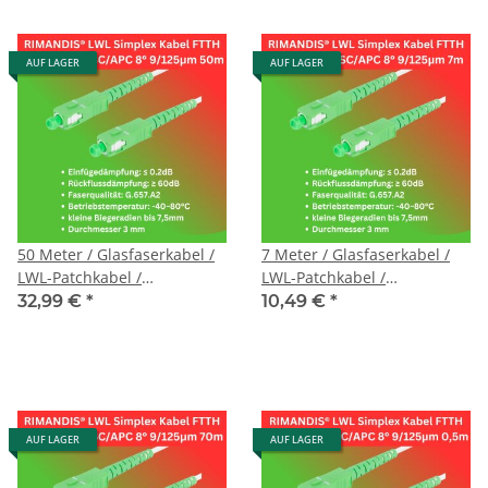
AUF LAGER
AUF LAGER
50 Meter / Glasfaserkabel /
7 Meter / Glasfaserkabel /
LWL-Patchkabel /
LWL-Patchkabel /
Singlemode / G657.A2
Singlemode / G657.A2
32,99 €
*
10,49 €
*
9/125μm / SC/APC auf
9/125μm / SC/APC auf
SC/APC
SC/APC
AUF LAGER
AUF LAGER