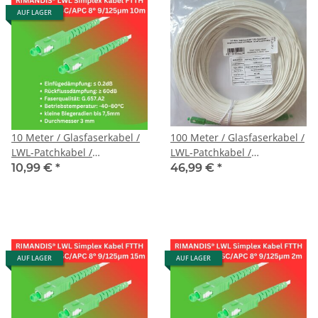
AUF LAGER
10 Meter / Glasfaserkabel /
100 Meter / Glasfaserkabel /
LWL-Patchkabel /
LWL-Patchkabel /
Singlemode / G657.A2
Singlemode / G657.A2
10,99 €
*
46,99 €
*
9/125μm / SC/APC auf
9/125μm / SC/APC auf
SC/APC
SC/APC
AUF LAGER
AUF LAGER