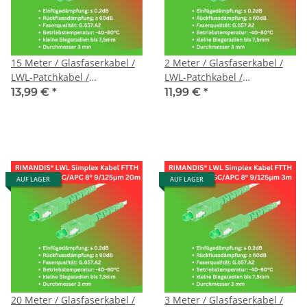
15 Meter / Glasfaserkabel /
2 Meter / Glasfaserkabel /
LWL-Patchkabel /
LWL-Patchkabel /
Singlemode / G657.A2
Singlemode / G657.A2
13,99 €
*
11,99 €
*
9/125μm / SC/APC auf
9/125μm / SC/APC auf
SC/APC
SC/APC
AUF LAGER
AUF LAGER
20 Meter / Glasfaserkabel /
3 Meter / Glasfaserkabel /