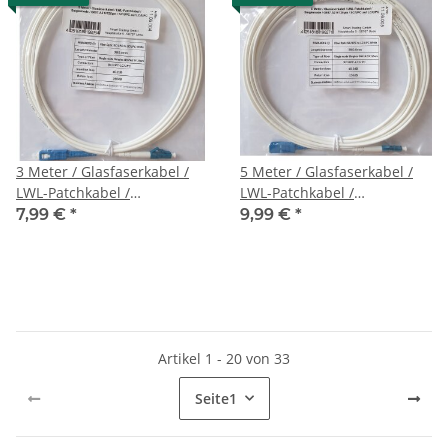
3 Meter / Glasfaserkabel /
5 Meter / Glasfaserkabel /
LWL-Patchkabel /
LWL-Patchkabel /
Singlemode / G657.A2
Singlemode / G657.A2
7,99 €
*
9,99 €
*
9/125μm / SC/UPC auf
9/125μm / SC/UPC auf
LC/UPC
LC/UPC
Artikel 1 - 20 von 33
Seite
1