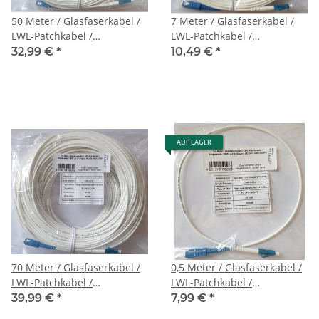
50 Meter / Glasfaserkabel /
7 Meter / Glasfaserkabel /
LWL-Patchkabel /
LWL-Patchkabel /
Singlemode / G657.A2
Singlemode / G657.A2
32,99 €
*
10,49 €
*
9/125μm / SC/UPC auf
9/125μm / SC/UPC auf
LC/UPC
LC/UPC
AUF LAGER
70 Meter / Glasfaserkabel /
0,5 Meter / Glasfaserkabel /
LWL-Patchkabel /
LWL-Patchkabel /
Singlemode / G657.A2
Singlemode / G657.A2
39,99 €
*
7,99 €
*
9/125μm / SC/UPC auf
9/125μm / SC/UPC auf