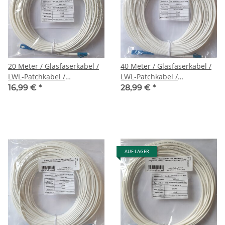
20 Meter / Glasfaserkabel /
40 Meter / Glasfaserkabel /
LWL-Patchkabel /
LWL-Patchkabel /
Singlemode / G657.A2
Singlemode / G657.A2
16,99 €
*
28,99 €
*
9/125μm / SC/UPC auf
9/125μm / SC/UPC auf
LC/UPC
LC/UPC
AUF LAGER