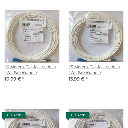
10 Meter / Glasfaserkabel /
15 Meter / Glasfaserkabel /
LWL-Patchkabel /
LWL-Patchkabel /
Singlemode / G657.A2
Singlemode / G657.A2
10,99 €
*
13,99 €
*
9/125μm / SC/UPC auf
9/125μm / SC/UPC auf
LC/UPC
LC/UPC
AUF LAGER
AUF LAGER