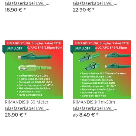
Glasfaserkabel LWL-
Glasfaserkabel LWL-
Patchkabel Singlemode
Patchkabel Singlemode
18,90 €
*
22,90 €
*
G657.A2 LC/APC-SC/APC
G657.A2 LC/APC-SC/APC
AUF LAGER
AUF LAGER
RIMANDIS® 50 Meter
RIMANDIS® 1m-50m
Glasfaserkabel LWL-
Glasfaserkabel LWL-
Patchkabel Singlemode
Patchkabel Singlemode
26,90 €
*
ab
8,49 €
*
G657.A2 LC/APC-SC/APC
G657.A2 LC/APC-LC/APC
Telekom FritzBox