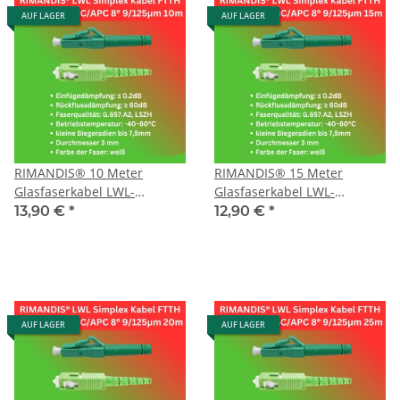
AUF LAGER
AUF LAGER
RIMANDIS® 10 Meter
RIMANDIS® 15 Meter
Glasfaserkabel LWL-
Glasfaserkabel LWL-
Patchkabel Singlemode
Patchkabel Singlemode
13,90 €
*
12,90 €
*
G657.A2 LC/APC-SC/APC
G657.A2 LC/APC-SC/APC
AUF LAGER
AUF LAGER