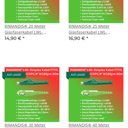
RIMANDIS® 20 Meter
RIMANDIS® 25 Meter
Glasfaserkabel LWL-
Glasfaserkabel LWL-
Patchkabel Singlemode
Patchkabel Singlemode
14,90 €
*
16,90 €
*
G657.A2 LC/APC-SC/APC
G657.A2 LC/APC-SC/APC
AUF LAGER
AUF LAGER
RIMANDIS® 30 Meter
RIMANDIS® 40 Meter